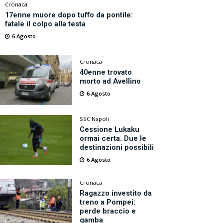
Cronaca
17enne muore dopo tuffo da pontile:
fatale il colpo alla testa
6 Agosto
Cronaca
40enne trovato
morto ad Avellino
6 Agosto
SSC Napoli
Cessione Lukaku
ormai certa. Due le
destinazioni possibili
6 Agosto
Cronaca
Ragazzo investito da
treno a Pompei:
perde braccio e
gamba