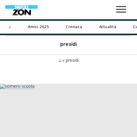
⌂
Amici 2025
Cronaca
Attualità
C
presidi
⌂
»
presidi