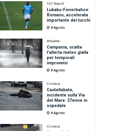
SSC Napoli
Lukaku-Fenerbahce:
Romano, accelerata
importante dei turchi
8 Agosto
Attualità
Campania, scatta
l’allerta meteo gialla
per temporali
improvvisi
8 Agosto
Cronaca
Castellabate,
incidente sulla Via
del Mare: 27enne in
ospedale
8 Agosto
Cronaca