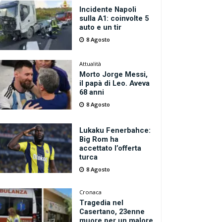
Incidente Napoli
sulla A1: coinvolte 5
auto e un tir
8 Agosto
Attualità
Morto Jorge Messi,
il papà di Leo. Aveva
68 anni
8 Agosto
Lukaku Fenerbahce:
Big Rom ha
accettato l’offerta
turca
8 Agosto
Cronaca
Tragedia nel
Casertano, 23enne
muore per un malore