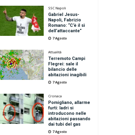
SSC Napoli
Gabriel Jesus-
Napoli, Fabrizio
Romano: “C’è il sì
dell’attaccante”
7 Agosto
Attualità
Terremoto Campi
Flegrei: sale il
bilancio delle
abitazioni inagibili
7 Agosto
Cronaca
Pomigliano, allarme
furti: ladri si
introducono nelle
abitazioni passando
dai tubi del gas
7 Agosto