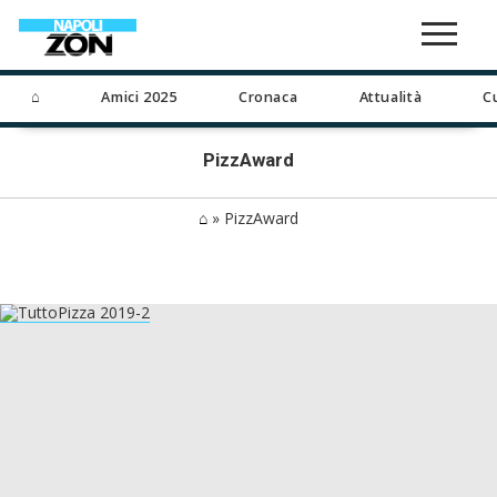
⌂
Amici 2025
Cronaca
Attualità
C
PizzAward
⌂
»
PizzAward