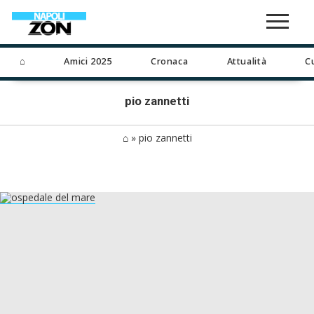
⌂
Amici 2025
Cronaca
Attualità
C
pio zannetti
⌂
»
pio zannetti