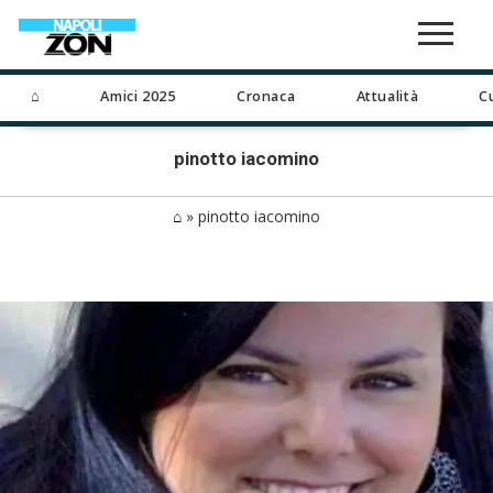
⌂
Amici 2025
Cronaca
Attualità
C
pinotto iacomino
⌂
»
pinotto iacomino