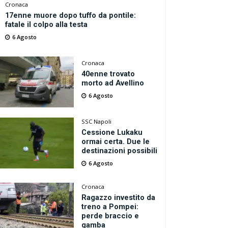
Cronaca
17enne muore dopo tuffo da pontile:
fatale il colpo alla testa
6 Agosto
Cronaca
40enne trovato
morto ad Avellino
6 Agosto
SSC Napoli
Cessione Lukaku
ormai certa. Due le
destinazioni possibili
6 Agosto
Cronaca
Ragazzo investito da
treno a Pompei:
perde braccio e
gamba