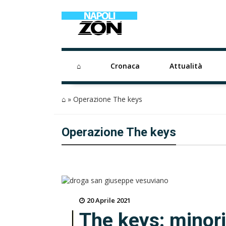
⌂
Cronaca
Attualità
⌂
»
Operazione The keys
Operazione The keys
20 Aprile 2021
The keys: minori