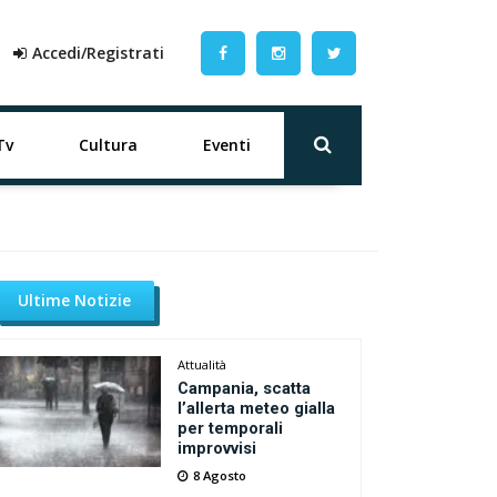
Accedi/Registrati
Tv
Cultura
Eventi
Ultime Notizie
Attualità
Campania, scatta
l’allerta meteo gialla
per temporali
improvvisi
8 Agosto