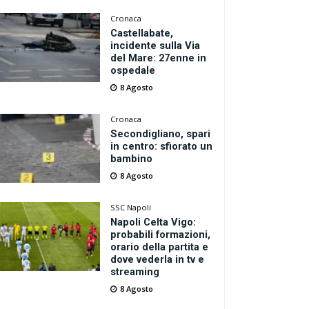
Cronaca
Castellabate,
incidente sulla Via
del Mare: 27enne in
ospedale
8 Agosto
Cronaca
Secondigliano, spari
in centro: sfiorato un
bambino
8 Agosto
SSC Napoli
Napoli Celta Vigo:
probabili formazioni,
orario della partita e
dove vederla in tv e
streaming
8 Agosto