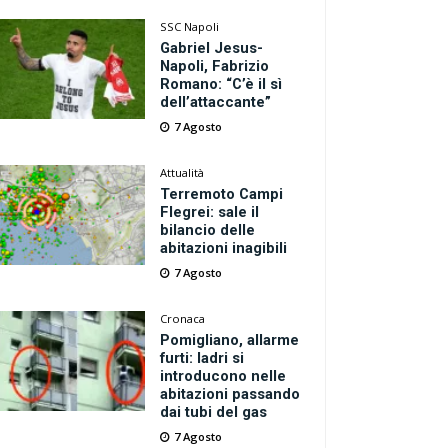
SSC Napoli
Gabriel Jesus-
Napoli, Fabrizio
Romano: “C’è il sì
dell’attaccante”
7 Agosto
Attualità
Terremoto Campi
Flegrei: sale il
bilancio delle
abitazioni inagibili
7 Agosto
Cronaca
Pomigliano, allarme
furti: ladri si
introducono nelle
abitazioni passando
dai tubi del gas
7 Agosto