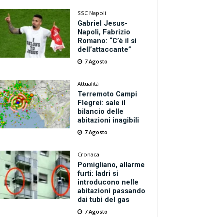
SSC Napoli
Gabriel Jesus-
Napoli, Fabrizio
Romano: “C’è il sì
dell’attaccante”
7 Agosto
Attualità
Terremoto Campi
Flegrei: sale il
bilancio delle
abitazioni inagibili
7 Agosto
Cronaca
Pomigliano, allarme
furti: ladri si
introducono nelle
abitazioni passando
dai tubi del gas
7 Agosto