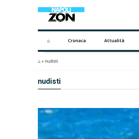
⌂
Cronaca
Attualità
⌂
»
nudisti
nudisti