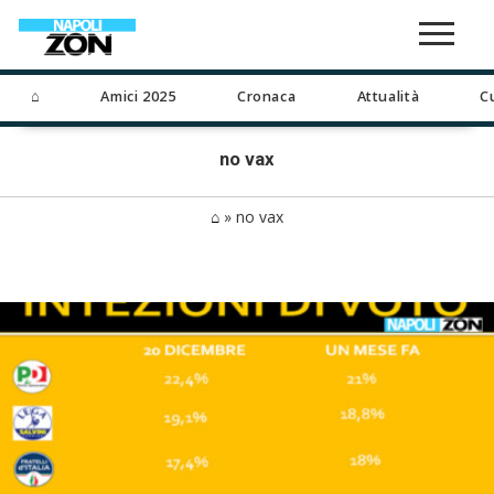
⌂
Amici 2025
Cronaca
Attualità
C
no vax
⌂
»
no vax