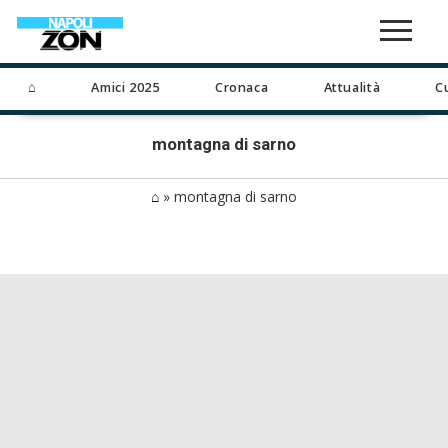
⌂
Amici 2025
Cronaca
Attualità
C
montagna di sarno
⌂
»
montagna di sarno