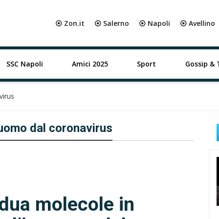
⦿ Zon.it
⦿ Salerno
⦿ Napoli
⦿ Avellino
SSC Napoli
Amici 2025
Sport
Gossip & 
virus
’uomo dal coronavirus
vidua molecole in