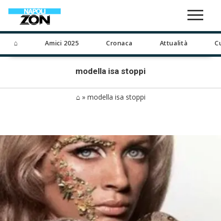
⌂
Amici 2025
Cronaca
Attualità
C
modella isa stoppi
⌂
»
modella isa stoppi