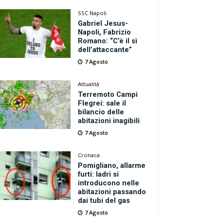
SSC Napoli
Gabriel Jesus-
Napoli, Fabrizio
Romano: “C’è il sì
dell’attaccante”
7 Agosto
Attualità
Terremoto Campi
Flegrei: sale il
bilancio delle
abitazioni inagibili
7 Agosto
Cronaca
Pomigliano, allarme
furti: ladri si
introducono nelle
abitazioni passando
dai tubi del gas
7 Agosto