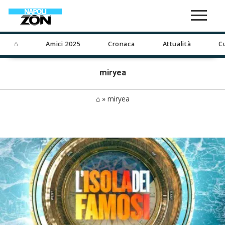
⌂
Amici 2025
Cronaca
Attualità
C
miryea
⌂
»
miryea