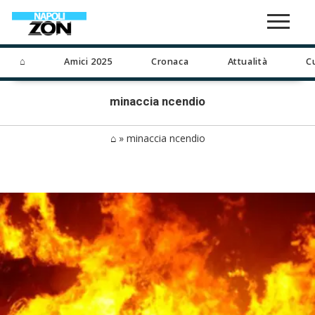
⌂
Amici 2025
Cronaca
Attualità
C
minaccia ncendio
⌂
»
minaccia ncendio