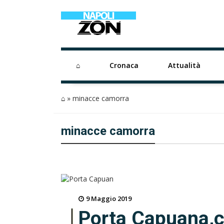
⌂
Cronaca
Attualità
⌂
»
minacce camorra
minacce camorra
9 Maggio 2019
Porta Capuana,c