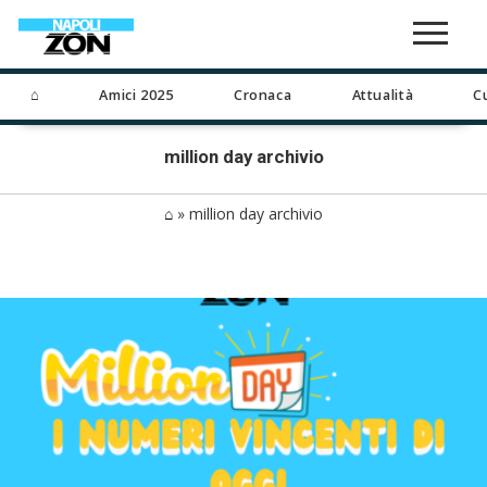
⌂
Amici 2025
Cronaca
Attualità
C
million day archivio
⌂
»
million day archivio