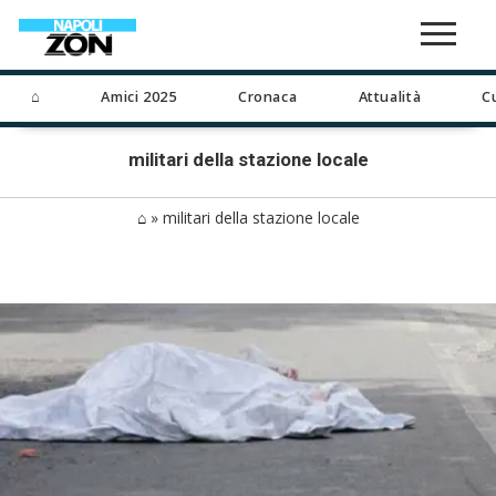
⌂
Amici 2025
Cronaca
Attualità
C
militari della stazione locale
⌂
»
militari della stazione locale