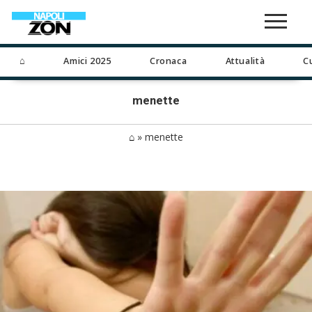
⌂
Amici 2025
Cronaca
Attualità
C
menette
⌂
»
menette