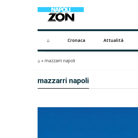
⌂
Cronaca
Attualità
⌂
»
mazzarri napoli
mazzarri napoli