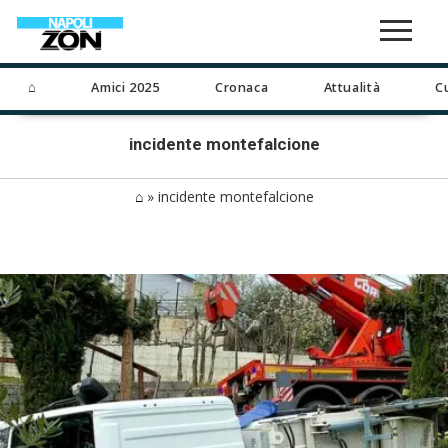
⌂
Amici 2025
Cronaca
Attualità
C
incidente montefalcione
⌂
»
incidente montefalcione