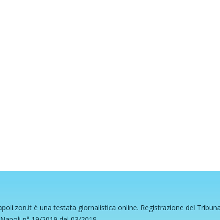
poli.zon.it è una testata giornalistica online. Registrazione del Tribun
 Napoli n° 19/2019 del 03/2019