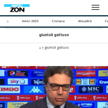
⌂
Amici 2025
Cronaca
Attualità
C
giuntoli gattuso
⌂
»
giuntoli gattuso