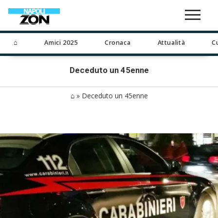
⌂
Amici 2025
Cronaca
Attualità
C
Deceduto un 45enne
⌂
»
Deceduto un 45enne