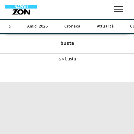
⌂
Amici 2025
Cronaca
Attualità
C
busta
⌂
»
busta