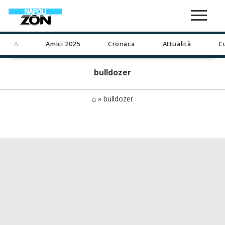
⌂
Amici 2025
Cronaca
Attualità
C
bulldozer
⌂
»
bulldozer