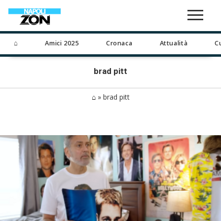
⌂
Amici 2025
Cronaca
Attualità
C
brad pitt
⌂
»
brad pitt