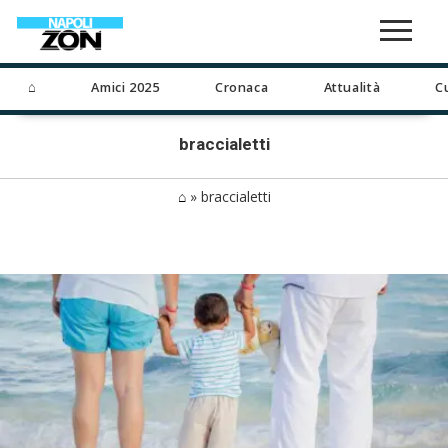
⌂
Amici 2025
Cronaca
Attualità
C
braccialetti
⌂
»
braccialetti