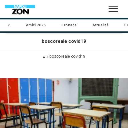
⌂
Amici 2025
Cronaca
Attualità
C
boscoreale covid19
⌂
»
boscoreale covid19