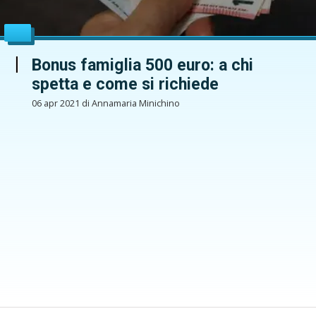
Bonus famiglia 500 euro: a chi
spetta e come si richiede
06 apr 2021 di Annamaria Minichino