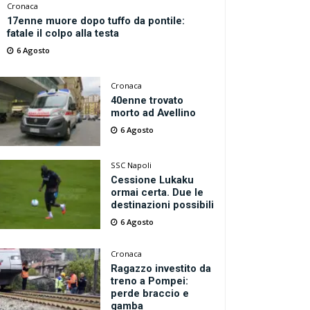
Cronaca
17enne muore dopo tuffo da pontile:
fatale il colpo alla testa
6 Agosto
Cronaca
40enne trovato
morto ad Avellino
6 Agosto
SSC Napoli
Cessione Lukaku
ormai certa. Due le
destinazioni possibili
6 Agosto
Cronaca
Ragazzo investito da
treno a Pompei:
perde braccio e
gamba