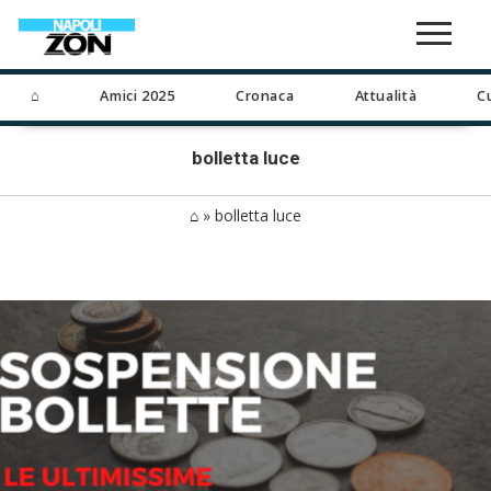
⌂
Amici 2025
Cronaca
Attualità
C
bolletta luce
⌂
»
bolletta luce