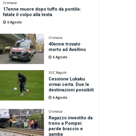
Cronaca
17enne muore dopo tuffo da pontile:
fatale il colpo alla testa
6 Agosto
Cronaca
40enne trovato
morto ad Avellino
6 Agosto
SSC Napoli
Cessione Lukaku
ormai certa. Due le
destinazioni possibili
6 Agosto
Cronaca
Ragazzo investito da
treno a Pompei:
perde braccio e
gamba