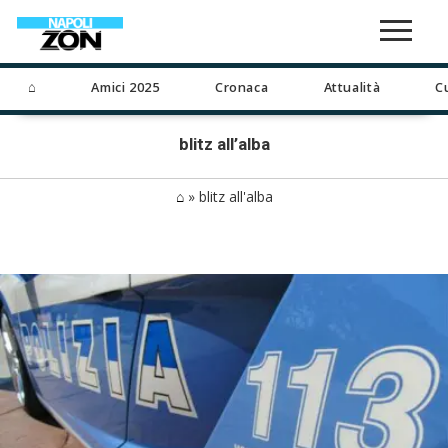
⌂
Amici 2025
Cronaca
Attualità
C
blitz all’alba
⌂
»
blitz all'alba