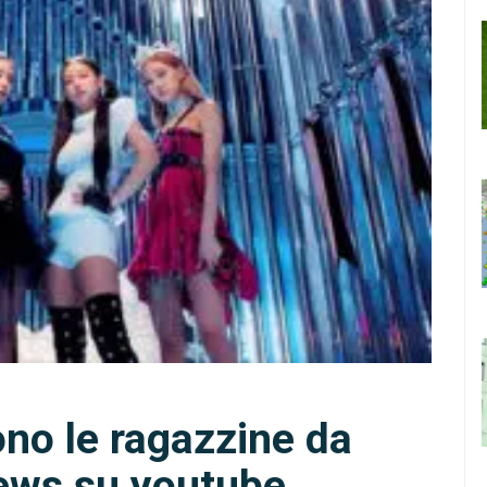
ono le ragazzine da
iews su youtube