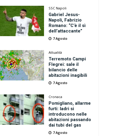
SSC Napoli
Gabriel Jesus-
Napoli, Fabrizio
Romano: “C’è il sì
dell’attaccante”
7 Agosto
Attualità
Terremoto Campi
Flegrei: sale il
bilancio delle
abitazioni inagibili
7 Agosto
Cronaca
Pomigliano, allarme
furti: ladri si
introducono nelle
abitazioni passando
dai tubi del gas
7 Agosto