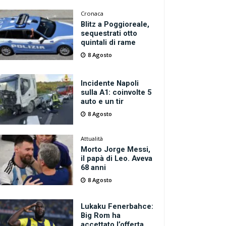
Cronaca
Blitz a Poggioreale,
sequestrati otto
quintali di rame
8 Agosto
Incidente Napoli
sulla A1: coinvolte 5
auto e un tir
8 Agosto
Attualità
Morto Jorge Messi,
il papà di Leo. Aveva
68 anni
8 Agosto
Lukaku Fenerbahce:
Big Rom ha
accettato l’offerta