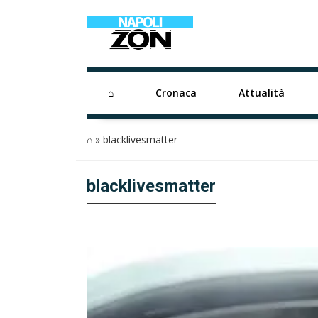
⌂
Cronaca
Attualità
⌂
»
blacklivesmatter
blacklivesmatter