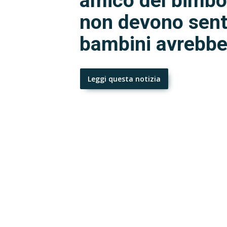
amico del bimbo 
non devono sentir
bambini avrebber
Leggi questa notizia