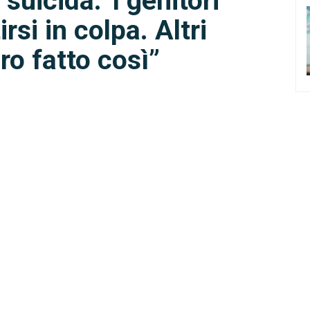
suicida:”I genitori
si in colpa. Altri
o fatto così”