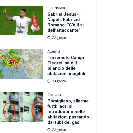
SSC Napoli
Gabriel Jesus-
Napoli, Fabrizio
Romano: “C’è il sì
dell’attaccante”
7 Agosto
Attualità
Terremoto Campi
Flegrei: sale il
bilancio delle
abitazioni inagibili
7 Agosto
Cronaca
Pomigliano, allarme
furti: ladri si
introducono nelle
abitazioni passando
dai tubi del gas
7 Agosto