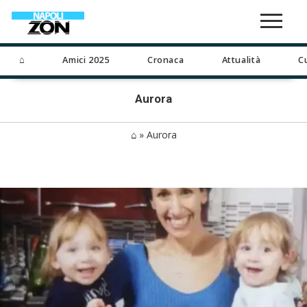
⌂
Amici 2025
Cronaca
Attualità
C
Aurora
⌂
»
Aurora