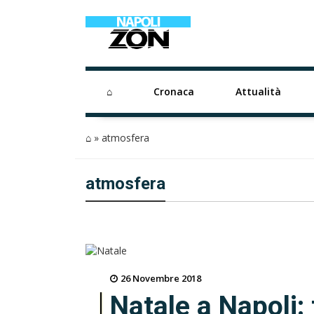
⌂
Cronaca
Attualità
⌂
»
atmosfera
atmosfera
26 Novembre 2018
Natale a Napoli: 