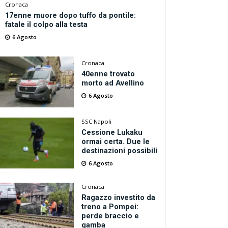
Cronaca
17enne muore dopo tuffo da pontile:
fatale il colpo alla testa
6 Agosto
Cronaca
40enne trovato
morto ad Avellino
6 Agosto
SSC Napoli
Cessione Lukaku
ormai certa. Due le
destinazioni possibili
6 Agosto
Cronaca
Ragazzo investito da
treno a Pompei:
perde braccio e
gamba