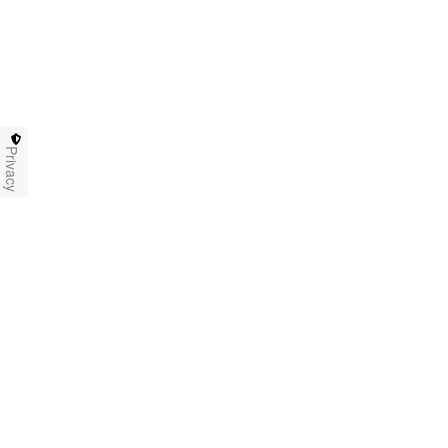
Privacy
Maradona Jr giocherà nell’Afro-N
che promuove i valori dell’integr
[ads1]