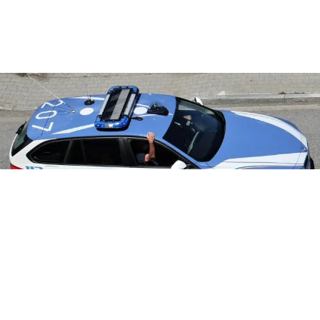
CRONACA
Blitz a Poggioreale, sequestrati
otto quintali di rame