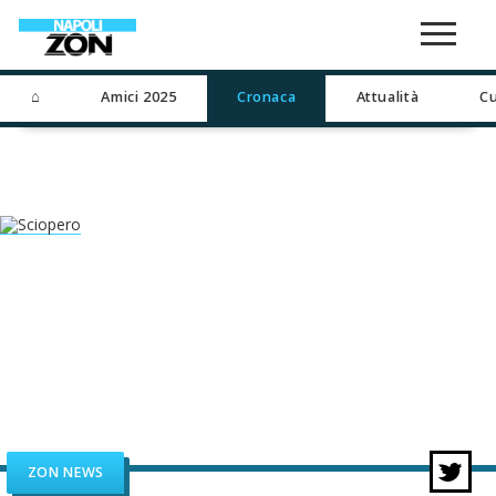
⌂
Amici 2025
Cronaca
Attualità
Cu
ZON NEWS