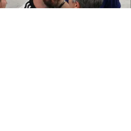
ATTUALITÀ
Morto Jorge Messi, il papà di
Leo. Aveva 68 anni
8 ago 2026 di Annamaria Minichino