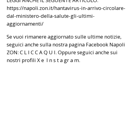
LEGGI ANCHE IL SEGUENTE ARTICOLO:
https://napoli.zon.it/hantavirus-in-arrivo-circolare-
dal-ministero-della-salute-gli-ultimi-
aggiornamenti/
Se vuoi rimanere aggiornato sulle ultime notizie,
seguici anche sulla nostra pagina Facebook Napoli
ZON:
C L I C C A Q U I
. Oppure seguici anche sui
nostri profili
X
e
I n s t a gr a m
.