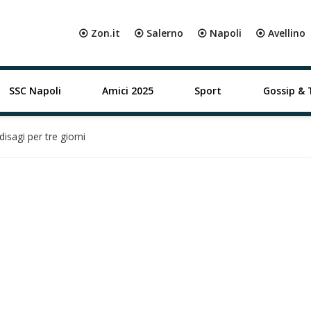
⦿ Zon.it
⦿ Salerno
⦿ Napoli
⦿ Avellino
SSC Napoli
Amici 2025
Sport
Gossip & 
isagi per tre giorni