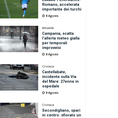
Romano, accelerata
importante dei turchi
8 Agosto
Attualità
Campania, scatta
l’allerta meteo gialla
per temporali
improvvisi
8 Agosto
Cronaca
Castellabate,
incidente sulla Via
del Mare: 27enne in
ospedale
8 Agosto
Cronaca
Secondigliano, spari
in centro: sfiorato un