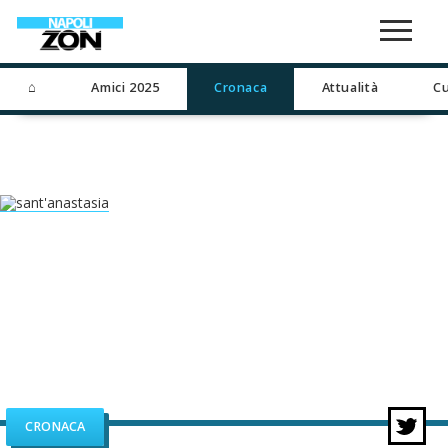
⌂
Amici 2025
Cronaca
Attualità
Cu
CRONACA